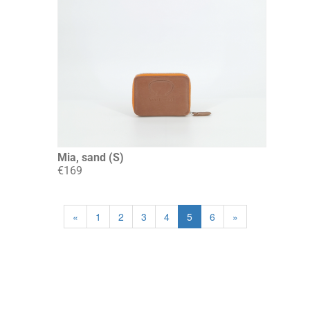
Mia, sand (S)
€169
«
1
2
3
4
5
6
»