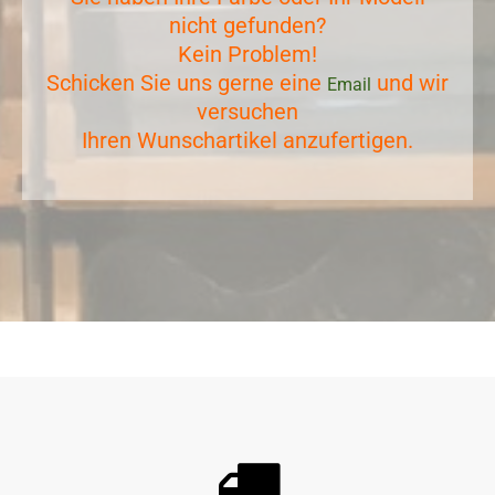
nicht gefunden?
Kein Problem!
Schicken Sie uns gerne eine
und wir
Email
versuchen
Ihren Wunschartikel anzufertigen.
