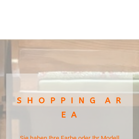
S H O P P I N G A R
E A
Sie haben Ihre Farbe oder Ihr Modell