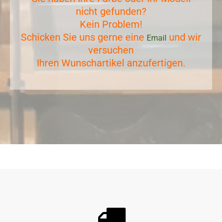
nicht gefunden?
Kein Problem!
Schicken Sie uns gerne eine
und wir
Email
versuchen
Ihren Wunschartikel anzufertigen.
