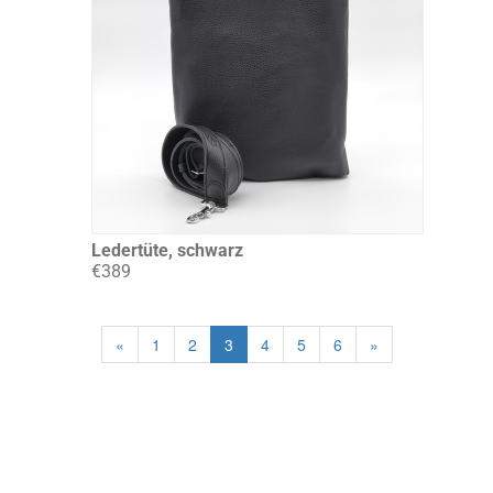
Ledertüte, schwarz
€389
«
1
2
3
4
5
6
»