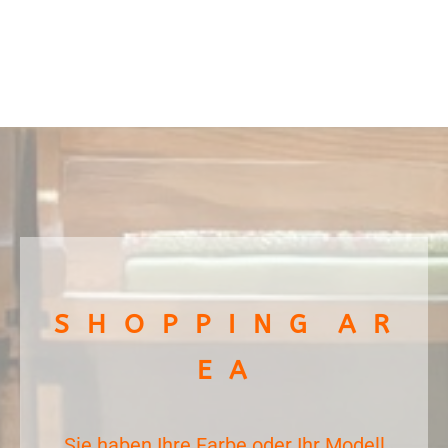
S H O P P I N G A R
E A
Sie haben Ihre Farbe oder Ihr Modell