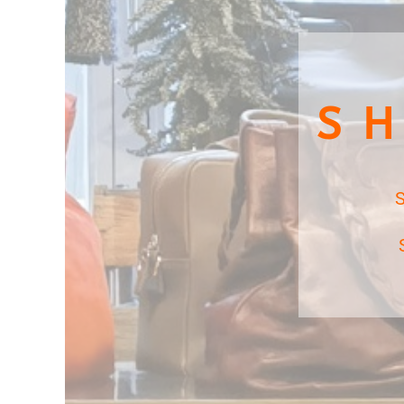
S H
S