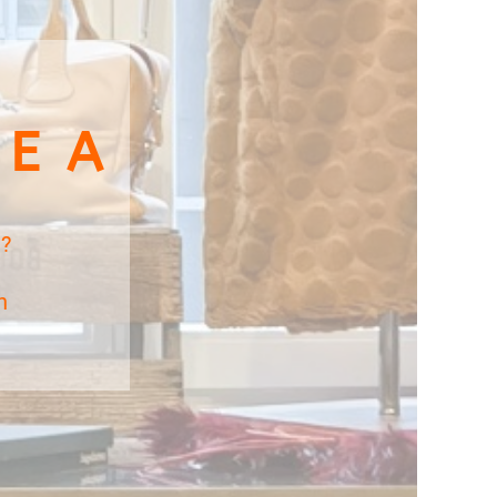
 E A
n?
n