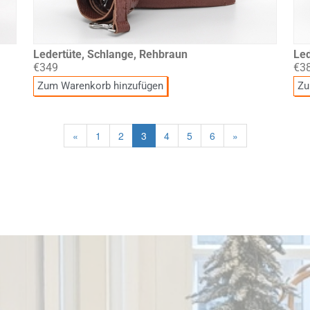
Ledertüte, Schlange, Rehbraun
Led
€349
€3
Zum Warenkorb hinzufügen
Zu
«
1
2
3
4
5
6
»