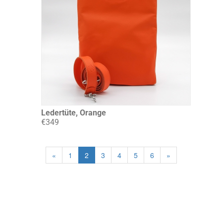
Ledertüte, Orange
€349
«
1
2
3
4
5
6
»