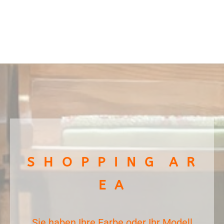
S H O P P I N G A R
E A
Sie haben Ihre Farbe oder Ihr Modell