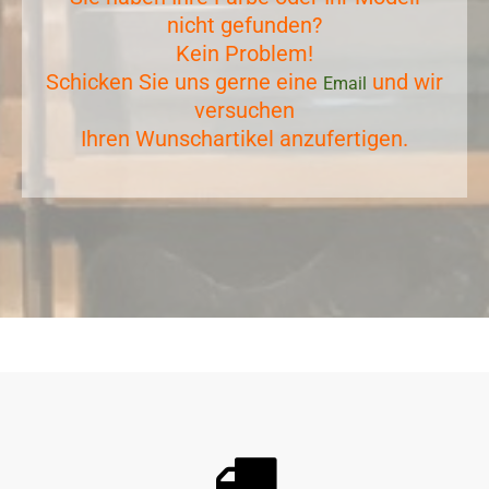
nicht gefunden?
Kein Problem!
Schicken Sie uns gerne eine
und wir
Email
versuchen
Ihren Wunschartikel anzufertigen.
