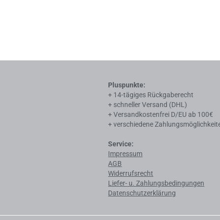
Pluspunkte:
+ 14-tägiges Rückgaberecht
+ schneller Versand (DHL)
+ Versandkostenfrei D/EU ab 100€
+ verschiedene Zahlungsmöglichkeit
Service:
Impressum
AGB
Widerrufsrecht
Liefer- u. Zahlungsbedingungen
Datenschutzerklärung