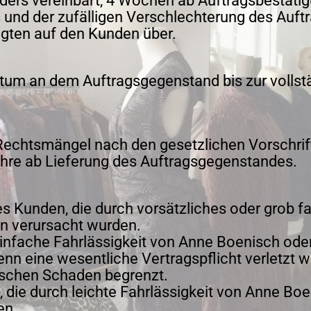
anders vereinbart, 4 Wochen ab Auftragsbestäti
s und der zufälligen Verschlechterung des Au
gten auf den Kunden über.
ntum an dem Auftragsgegenstand bis zur volls
Rechtsmängel nach den gesetzlichen Vorschrif
Jahre ab Lieferung des Auftragsgegenstandes.
s Kunden, die durch vorsätzliches oder grob f
en verursacht wurden.
nfache Fahrlässigkeit von Anne Boenisch oder 
nn eine wesentliche Vertragspflicht verletzt wu
ischen Schaden begrenzt.
die durch leichte Fahrlässigkeit von Anne Boen
en.