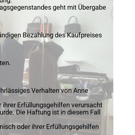
gung.
ftragsgegenstandes geht mit Übergabe
tändigen Bezahlung des Kaufpreises
ten.
ahrlässiges Verhalten von Anne
ihrer Erfüllungsgehilfen verursacht
rde. Die Haftung ist in diesem Fall
isch oder ihrer Erfüllungsgehilfen