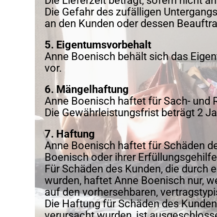
Die Lieferzeit beträgt, sofern nicht 
Die Gefahr des zufälligen Untergang
an den Kunden oder dessen Beauftra
5. Eigentumsvorbehalt
Anne Boenisch behält sich das Eige
vor.
6. Mängelhaftung
Anne Boenisch haftet für Sach- und 
Die Gewährleistungsfrist beträgt 2 
7. Haftung
Anne Boenisch haftet für Schäden de
Boenisch oder ihrer Erfüllungsgehilf
Für Schäden des Kunden, die durch ei
wurden, haftet Anne Boenisch nur, we
auf den vorhersehbaren, vertragstyp
Die Haftung für Schäden des Kunden, 
verursacht wurden, ist ausgeschloss